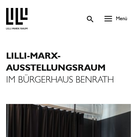
Zum
Inhalt
springen
Menü
Main
Menu
LILLI-MARX-
AUSSTELLUNGSRAUM
IM BÜRGERHAUS BENRATH